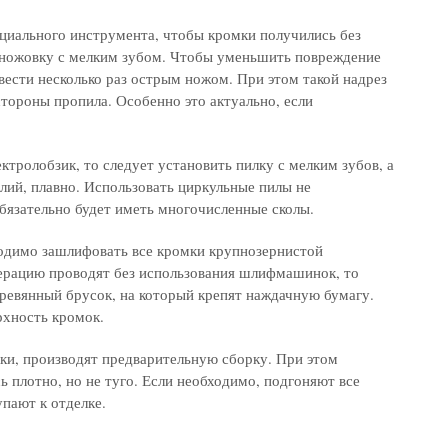
ециального инструмента, чтобы кромки получились без
ь ножовку с мелким зубом. Чтобы уменьшить повреждение
вести несколько раз острым ножом. При этом такой надрез
стороны пропила. Особенно это актуально, если
ктролобзик, то следует установить пилку с мелким зубов, а
лий, плавно. Использовать циркульные пилы не
бязательно будет иметь многочисленные сколы.
ходимо зашлифовать все кромки крупнозернистой
ерацию проводят без использования шлифмашинок, то
еревянный брусок, на который крепят наждачную бумагу.
рхность кромок.
ки, производят предварительную сборку. При этом
ь плотно, но не туго. Если необходимо, подгоняют все
упают к отделке.