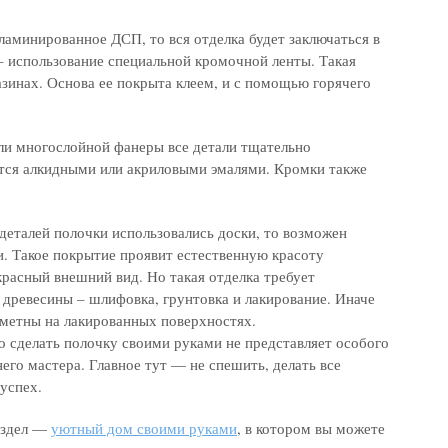
 ламинированное ДСП, то вся отделка будет заключаться в
– использование специальной кромочной ленты. Такая
азинах. Основа ее покрыта клеем, и с помощью горячего
и многослойной фанеры все детали тщательно
тся алкидными или акриловыми эмалями. Кромки также
 деталей полочки использовались доски, то возможен
. Такое покрытие проявит естественную красоту
красный внешний вид. Но такая отделка требует
древесины – шлифовка, грунтовка и лакирование. Иначе
аметны на лакированных поверхностях.
 сделать полочку своими руками не представляет особого
го мастера. Главное тут — не спешить, делать все
 успех.
аздел —
уютный дом своими руками
, в котором вы можете