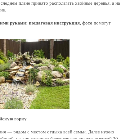
оследнем плане принято располагать хвойные деревья, а на
ие.
оими руками: пошаговая инструкция, фото
помогут
ийскую горку
ия — рядом с местом отдыха всей семьи. Далее нужно
убиной, на дно которого будет уложен дренаж высотой 30