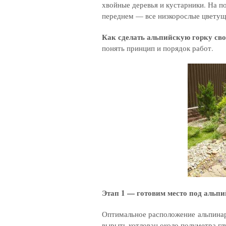
хвойные деревья и кустарники. На п
переднем — все низкорослые цветущ
Как сделать альпийскую горку св
понять принцип и порядок работ.
Этап 1 — готовим место под альп
Оптимальное расположение альпинар
вырыть котлован около полуметра гл