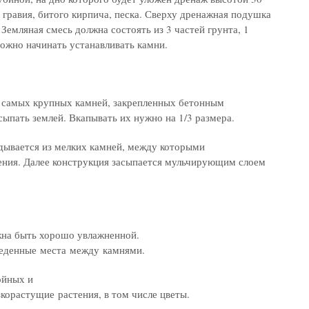
 гравия, битого кирпича, песка. Сверху дренажная подушка
 Земляная смесь должна состоять из 3 частей грунта, 1
можно начинать устанавливать камни.
з самых крупных камней, закрепленных бетонным
ыпать землей. Вкапывать их нужно на 1/3 размера.
дывается из мелких камней, между которыми
ения. Далее конструкция засыпается мульчирующим слоем
.
жна быть хорошо увлажненной.
веденные места между камнями.
ойных и
корастущие растения, в том числе цветы.