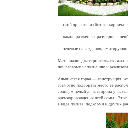
— слой дренажа из битого кирпича, п
— камни различных размеров, с нео
— зеленые насаждения, имитирующи
Материалов для строительства альп
пошаговому исполнению и реализова
Альпийская горка — конструкция, ко
грамотно подобрать место ее распо
солнцем целый день сторона участка
времяпровождения всей семьи. Этот
в виде полива, подкорми и других р